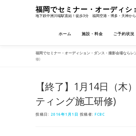
コ
福岡でセミナー・オーディシ
ン
地下鉄中洲川端駅直結！徒歩3分 福岡空港・博多・天神から
テ
ン
ツ
ホーム
施設・料金
ご予約状況
へ
ス
キ
福岡でセミナー・オーディション・ダンス・撮影会場ならレン
ッ
修)
プ
【終了】1月14日（木）
ティング施工研修)
投稿日:
2016年1月1日
投稿者:
FCBC