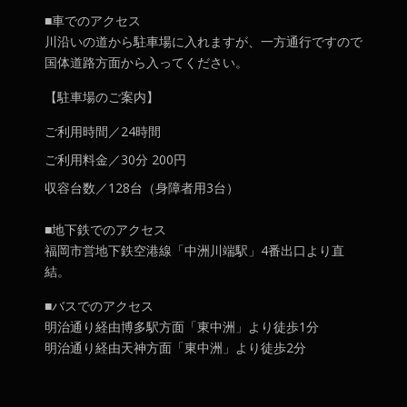
■車でのアクセス
川沿いの道から駐車場に入れますが、一方通行ですので
国体道路方面から入ってください。
【駐車場のご案内】
ご利用時間／24時間
ご利用料金／30分 200円
収容台数／128台（身障者用3台）
■地下鉄でのアクセス
福岡市営地下鉄空港線「中洲川端駅」4番出口より直
結。
■バスでのアクセス
明治通り経由博多駅方面「東中洲」より徒歩1分
明治通り経由天神方面「東中洲」より徒歩2分