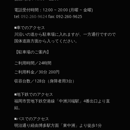
電話受付時間：12:00 ~ 20:00 (月曜 ~ 金曜)
tel:
092-260-9624
fax: 092-260-9625
■車でのアクセス
川沿いの道から駐車場に入れますが、一方通行ですので
国体道路方面から入ってください。
【駐車場のご案内】
ご利用時間／24時間
ご利用料金／30分 200円
収容台数／128台（身障者用3台）
■地下鉄でのアクセス
福岡市営地下鉄空港線「中洲川端駅」4番出口より直
結。
■バスでのアクセス
明治通り経由博多駅方面「東中洲」より徒歩1分