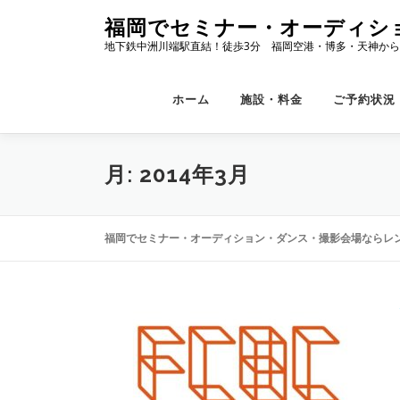
コ
福岡でセミナー・オーディシ
ン
地下鉄中洲川端駅直結！徒歩3分 福岡空港・博多・天神から
テ
ン
ツ
ホーム
施設・料金
ご予約状況
へ
ス
キ
月:
2014年3月
ッ
プ
福岡でセミナー・オーディション・ダンス・撮影会場ならレン