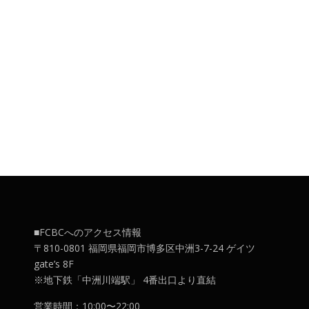
■FCBCへのアクセス情報
〒810-0801 福岡県福岡市博多区中洲3-7-24 ゲイツ
gate’s 8F
※地下鉄「中洲川端駅」 4番出口より直結
営業時間：10:00〜22:00