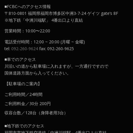
■FCBCへのアクセス情報
〒810-0801 福岡県福岡市博多区中洲3-7-24 ゲイツ gate’s 8F
※地下鉄「中洲川端駅」 4番出口より直結
営業時間：10:00〜22:00
電話受付時間：12:00 ~ 20:00 (月曜 ~ 金曜)
tel:
092-260-9624
fax: 092-260-9625
■車でのアクセス
川沿いの道から駐車場に入れますが、一方通行ですので
国体道路方面から入ってください。
【駐車場のご案内】
ご利用時間／24時間
ご利用料金／30分 200円
収容台数／128台（身障者用3台）
■地下鉄でのアクセス
福岡市営地下鉄空港線「中洲川端駅」4番出口より直結。