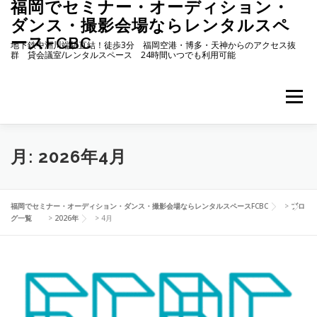
福岡でセミナー・オーディション・
コ
ン
ダンス・撮影会場ならレンタルスペ
テ
ースFCBC
地下鉄中洲川端駅直結！徒歩3分 福岡空港・博多・天神からのアクセス抜
ン
群 貸会議室/レンタルスペース 24時間いつでも利用可能
ツ
へ
ス
メニュー
キ
ッ
プ
ホーム
施設・料金
ご予約状況
アクセス
月:
2026年4月
お知らせ
ブログ
イベント
よくある質問
福岡でセミナー・オーディション・ダンス・撮影会場ならレンタルスペースFCBC
>
ブロ
グ一覧
>
2026年
>
4月
ご予約リクエストフォーム
お問い合わせ