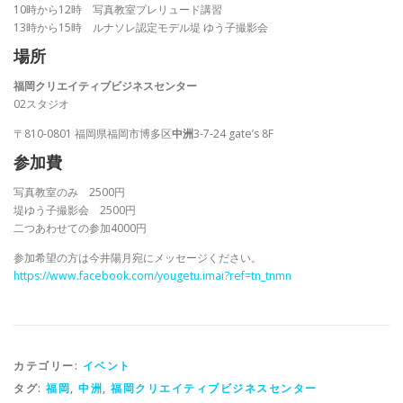
10時から12時 写真教室プレリュード講習
13時から15時 ルナソレ認定モデル堤 ゆう子撮影会
場所
福岡クリエイティブビジネスセンター
02スタジオ
〒810-0801 福岡県福岡市博多区
中洲
3-7-24 gate’s 8F
参加費
写真教室のみ 2500円
堤ゆう子撮影会 2500円
二つあわせての参加4000円
参加希望の方は今井陽月宛にメッセージください。
https://www.facebook.com/yougetu.imai?ref=tn_tnmn
カテゴリー:
イベント
タグ:
福岡
,
中洲
,
福岡クリエイティブビジネスセンター