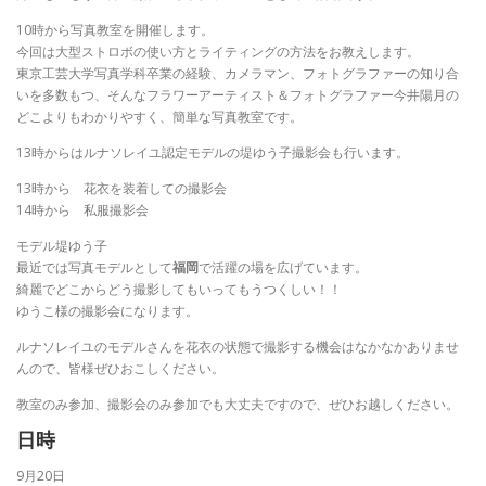
10時から写真教室を開催します。
今回は大型ストロボの使い方とライティングの方法をお教えします。
東京工芸大学写真学科卒業の経験、カメラマン、フォトグラファーの知り合
いを多数もつ、そんなフラワーアーティスト＆フォトグラファー今井陽月の
どこよりもわかりやすく、簡単な写真教室です。
13時からはルナソレイユ認定モデルの堤ゆう子撮影会も行います。
13時から 花衣を装着しての撮影会
14時から 私服撮影会
モデル堤ゆう子
最近では写真モデルとして
福岡
で活躍の場を広げています。
綺麗でどこからどう撮影してもいってもうつくしい！！
ゆうこ様の撮影会になります。
ルナソレイユのモデルさんを花衣の状態で撮影する機会はなかなかありませ
んので、皆様ぜひおこしください。
教室のみ参加、撮影会のみ参加でも大丈夫ですので、ぜひお越しください。
日時
9月20日