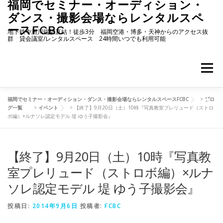
福岡でセミナー・オーディション・
コ
ン
ダンス・撮影会場ならレンタルスペ
テ
ースFCBC
地下鉄中洲川端駅直結！徒歩3分 福岡空港・博多・天神からのアクセス抜
ン
群 貸会議室/レンタルスペース 24時間いつでも利用可能
ツ
へ
ス
メニュー
キ
ッ
プ
福岡でセミナー・オーディション・ダンス・撮影会場ならレンタルスペースFCBC
>
ブロ
ホーム
施設・料金
ご予約状況
アクセス
グ一覧
>
イベント
>
【終了】9月20日（土）10時『写真教室プレリュード（ストロ
ボ編）×ルナソレ認定モデル 堤 ゆう子撮影会』
お知らせ
ブログ
イベント
よくある質問
【終了】9月20日（土）10時『写真教
室プレリュード（ストロボ編）×ルナ
ご予約リクエストフォーム
お問い合わせ
ソレ認定モデル 堤 ゆう子撮影会』
投稿日:
2014年9月6日
投稿者:
FCBC