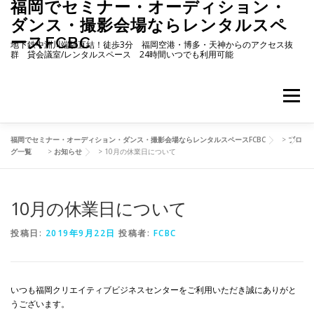
福岡でセミナー・オーディション・
コ
ン
ダンス・撮影会場ならレンタルスペ
テ
ースFCBC
地下鉄中洲川端駅直結！徒歩3分 福岡空港・博多・天神からのアクセス抜
ン
群 貸会議室/レンタルスペース 24時間いつでも利用可能
ツ
へ
ス
メニュー
キ
ッ
プ
福岡でセミナー・オーディション・ダンス・撮影会場ならレンタルスペースFCBC
>
ブロ
ホーム
施設・料金
ご予約状況
アクセス
グ一覧
>
お知らせ
>
10月の休業日について
10月の休業日について
お知らせ
ブログ
イベント
よくある質問
投稿日:
2019年9月22日
投稿者:
FCBC
ご予約リクエストフォーム
お問い合わせ
いつも福岡クリエイティブビジネスセンターをご利用いただき誠にありがと
うございます。