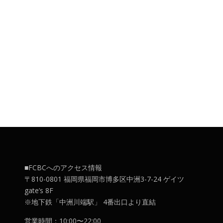
■FCBCへのアクセス情報
〒810-0801 福岡県福岡市博多区中洲3-7-24 ゲイツ
gate’s 8F
※地下鉄「中洲川端駅」 4番出口より直結
営業時間：10:00〜22:00