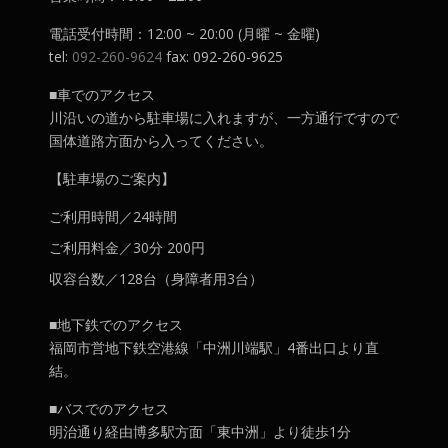
電話受付時間：12:00 ~ 20:00 (月曜 ~ 金曜)
tel:
092-260-9624
fax: 092-260-9625
■車でのアクセス
川沿いの道から駐車場に入れますが、一方通行ですので
国体道路方面から入ってください。
【駐車場のご案内】
ご利用時間／24時間
ご利用料金／30分 200円
収容台数／128台（身障者用3台）
■地下鉄でのアクセス
福岡市営地下鉄空港線「中洲川端駅」4番出口より直
結。
■バスでのアクセス
明治通り経由博多駅方面「東中洲」より徒歩1分