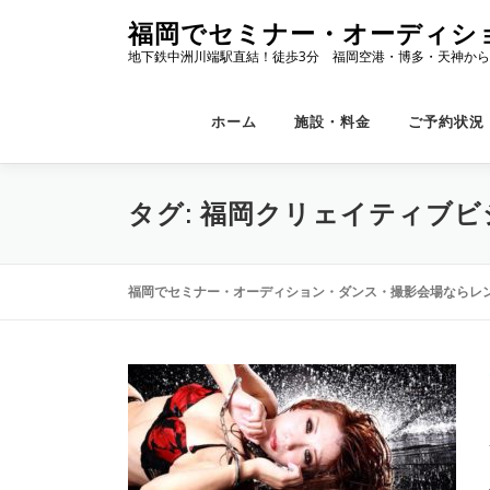
コ
福岡でセミナー・オーディシ
ン
地下鉄中洲川端駅直結！徒歩3分 福岡空港・博多・天神から
テ
ン
ツ
ホーム
施設・料金
ご予約状況
へ
ス
キ
タグ:
福岡クリェイティブビ
ッ
プ
福岡でセミナー・オーディション・ダンス・撮影会場ならレン