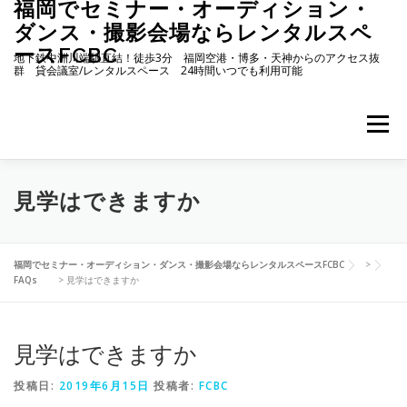
福岡でセミナー・オーディション・
コ
ン
ダンス・撮影会場ならレンタルスペ
テ
ースFCBC
地下鉄中洲川端駅直結！徒歩3分 福岡空港・博多・天神からのアクセス抜
ン
群 貸会議室/レンタルスペース 24時間いつでも利用可能
ツ
へ
ス
メニュー
キ
ッ
プ
ホーム
施設・料金
ご予約状況
アクセス
見学はできますか
お知らせ
ブログ
イベント
よくある質問
福岡でセミナー・オーディション・ダンス・撮影会場ならレンタルスペースFCBC
>
FAQs
>
見学はできますか
ご予約リクエストフォーム
お問い合わせ
見学はできますか
投稿日:
2019年6月15日
投稿者:
FCBC