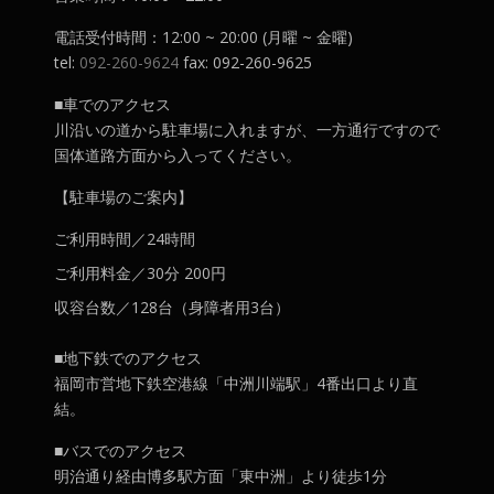
電話受付時間：12:00 ~ 20:00 (月曜 ~ 金曜)
tel:
092-260-9624
fax: 092-260-9625
■車でのアクセス
川沿いの道から駐車場に入れますが、一方通行ですので
国体道路方面から入ってください。
【駐車場のご案内】
ご利用時間／24時間
ご利用料金／30分 200円
収容台数／128台（身障者用3台）
■地下鉄でのアクセス
福岡市営地下鉄空港線「中洲川端駅」4番出口より直
結。
■バスでのアクセス
明治通り経由博多駅方面「東中洲」より徒歩1分